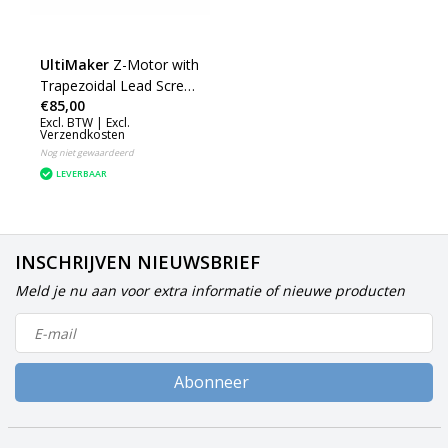
UltiMaker
Z-Motor with
Trapezoidal Lead Screw
€85,00
for UM2+ Extended
Excl. BTW |
Excl.
Verzendkosten
Nog niet gewaardeerd
LEVERBAAR
INSCHRIJVEN NIEUWSBRIEF
Meld je nu aan voor extra informatie of nieuwe producten
Abonneer