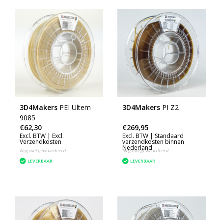
3D4Makers
PEI Ultem
3D4Makers
PI Z2
9085
€62,30
€269,95
Excl. BTW |
Excl.
Excl. BTW |
Standaard
Verzendkosten
verzendkosten binnen
Nederland
Nog niet gewaardeerd
Nog niet gewaardeerd
LEVERBAAR
LEVERBAAR