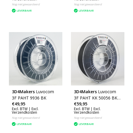
Nog niet gewaardeerd
Nog niet gewaardeerd
LEVERBAAR
LEVERBAAR
3D4Makers
Luvocom
3D4Makers
Luvocom
3F PAHT 9936 BK
3F PAHT KK 50056 BK
€49,95
€59,95
FR
Excl. BTW |
Excl.
Excl. BTW |
Excl.
Verzendkosten
Verzendkosten
Nog niet gewaardeerd
Nog niet gewaardeerd
LEVERBAAR
LEVERBAAR