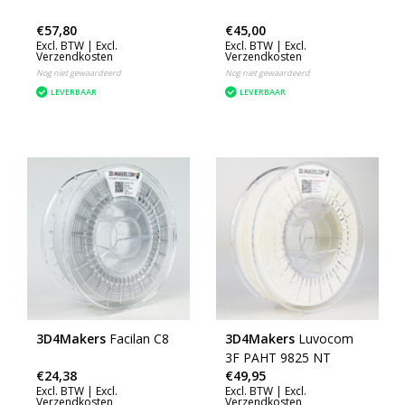
€57,80
€45,00
Excl. BTW |
Excl.
Excl. BTW |
Excl.
Verzendkosten
Verzendkosten
Nog niet gewaardeerd
Nog niet gewaardeerd
LEVERBAAR
LEVERBAAR
3D4Makers
Facilan C8
3D4Makers
Luvocom
3F PAHT 9825 NT
€24,38
€49,95
Excl. BTW |
Excl.
Excl. BTW |
Excl.
Verzendkosten
Verzendkosten