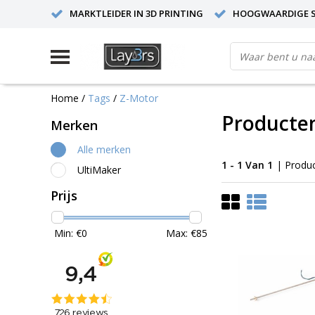
MARKTLEIDER IN 3D PRINTING
HOOGWAARDIGE S
Home
/
Tags
/
Z-Motor
Producte
Merken
Alle merken
1 - 1 Van 1
| Produ
UltiMaker
Prijs
Min: €
0
Max: €
85