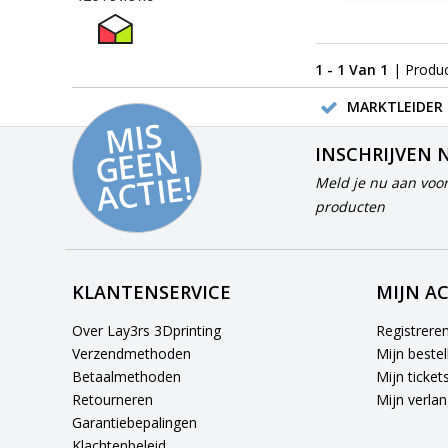
1 - 1 Van 1
| Produ
MARKTLEIDER 
MI
S
G
E
E
A
C
TI
N
INSCHRIJVEN 
E!
Meld je nu aan voor
producten
KLANTENSERVICE
MIJN A
Over Lay3rs 3Dprinting
Registrere
Verzendmethoden
Mijn bestel
Betaalmethoden
Mijn ticket
Retourneren
Mijn verlang
Garantiebepalingen
Klachtenbeleid