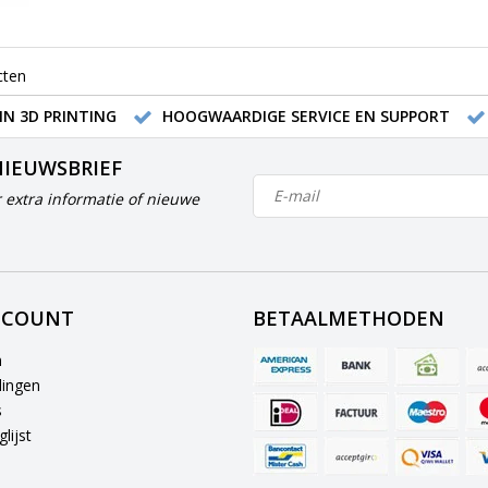
cten
IN 3D PRINTING
HOOGWAARDIGE SERVICE EN SUPPORT
NIEUWSBRIEF
 extra informatie of nieuwe
CCOUNT
BETAALMETHODEN
n
lingen
s
lijst