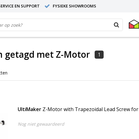
ERVICE EN SUPPORT
FYSIEKE SHOWROOMS
n getagd met Z-Motor
1
cten
UltiMaker
Z-Motor with Trapezoidal Lead Screw fo
Nog niet gewaardeerd