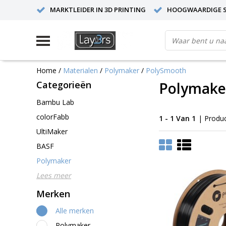
MARKTLEIDER IN 3D PRINTING
HOOGWAARDIGE S
Home
/
Materialen
/
Polymaker
/
PolySmooth
Categorieën
Polymake
Bambu Lab
colorFabb
1 - 1 Van 1
| Produ
UltiMaker
BASF
Polymaker
Lees meer
Merken
Alle merken
Polymaker