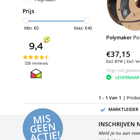
Prijs
Min: €
0
Max: €
40
Polymaker
Po
€37,15
Excl. BTW |
Excl. V
Nog niet gewaa
LEVERBAAR
1 - 1 Van 1
| Produ
MARKTLEIDER 
MI
S
G
E
E
A
C
TI
N
INSCHRIJVEN 
E!
Meld je nu aan voor