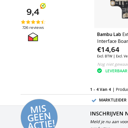
Bambu Lab
Ex
Interface Boar
€14,64
X1C) (FAE004)
Excl. BTW |
Excl. V
Nog niet gewaa
LEVERBAAR
1 - 4 Van 4
| Produ
MARKTLEIDER 
MI
S
G
E
E
A
C
TI
N
INSCHRIJVEN 
E!
Meld je nu aan voor