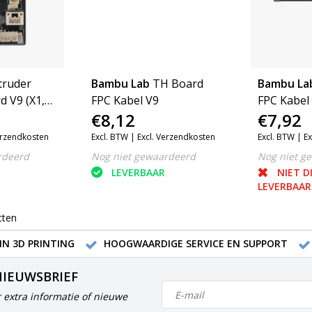
truder
Bambu Lab
TH Board
Bambu La
d V9 (X1,
FPC Kabel V9
FPC Kabel 
€8,12
€7,92
erzendkosten
Excl. BTW |
Excl. Verzendkosten
Excl. BTW |
Ex
rdeerd
Nog niet gewaardeerd
Nog niet g
LEVERBAAR
NIET D
LEVERBAAR
cten
IN 3D PRINTING
HOOGWAARDIGE SERVICE EN SUPPORT
NIEUWSBRIEF
 extra informatie of nieuwe