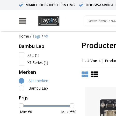
MARKTLEIDER IN 3D PRINTING
HOOGWAARDIGE S
Home
/
Tags
/
V9
Producte
Bambu Lab
X1C
(1)
1 - 4 Van 4
| Produ
X1 Series
(1)
Merken
Alle merken
Bambu Lab
Prijs
Min: €
0
Max: €
50