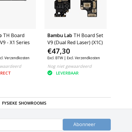
b
TH Board
Bambu Lab
TH Board Set
V9 - X1 Series
V9 (Dual Red Laser) (X1C)
€47,30
cl. Verzendkosten
Excl. BTW |
Excl. Verzendkosten
ewaardeerd
Nog niet gewaardeerd
IRECT
LEVERBAAR
FYSIEKE SHOWROOMS
Abonneer