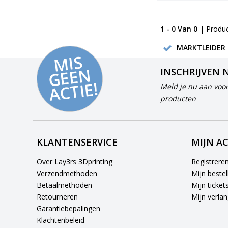
1 - 0 Van 0
| Produ
MARKTLEIDER 
MI
S
G
E
E
A
C
TI
N
INSCHRIJVEN 
E!
Meld je nu aan voor
producten
KLANTENSERVICE
MIJN A
Over Lay3rs 3Dprinting
Registrere
Verzendmethoden
Mijn bestel
Betaalmethoden
Mijn ticket
Retourneren
Mijn verlang
Garantiebepalingen
Klachtenbeleid