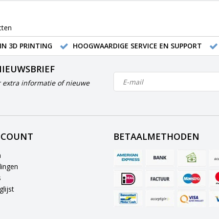
cten
IN 3D PRINTING
HOOGWAARDIGE SERVICE EN SUPPORT
NIEUWSBRIEF
 extra informatie of nieuwe
CCOUNT
BETAALMETHODEN
n
lingen
s
lijst