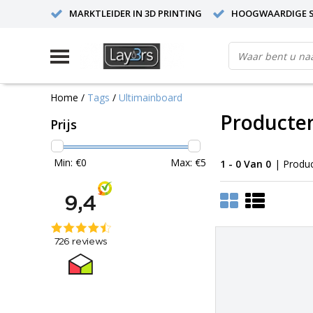
MARKTLEIDER IN 3D PRINTING
HOOGWAARDIGE S
Home
/
Tags
/
Ultimainboard
Producte
Prijs
Min: €
0
Max: €
5
1 - 0 Van 0
| Produ