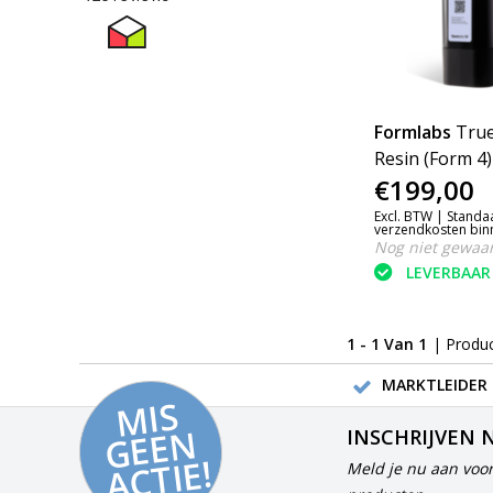
Formlabs
True
Resin (Form 4)
€199,00
Excl. BTW |
Standa
verzendkosten bin
Nog niet gewaa
LEVERBAAR
1 - 1 Van 1
| Produ
MARKTLEIDER 
MI
S
G
E
E
A
C
TI
N
INSCHRIJVEN 
E!
Meld je nu aan voor