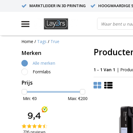
MARKTLEIDER IN 3D PRINTING
HOOGWAARDIGE S
Home
/
Tags
/
True
Producte
Merken
Alle merken
1 - 1 Van 1
| Produ
Formlabs
Prijs
Min: €
0
Max: €
200