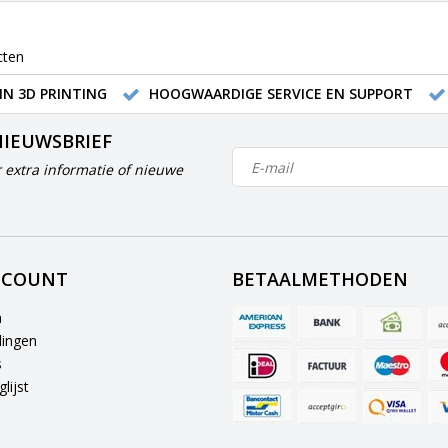
cten
IN 3D PRINTING
HOOGWAARDIGE SERVICE EN SUPPORT
NIEUWSBRIEF
 extra informatie of nieuwe
CCOUNT
BETAALMETHODEN
n
lingen
s
lijst