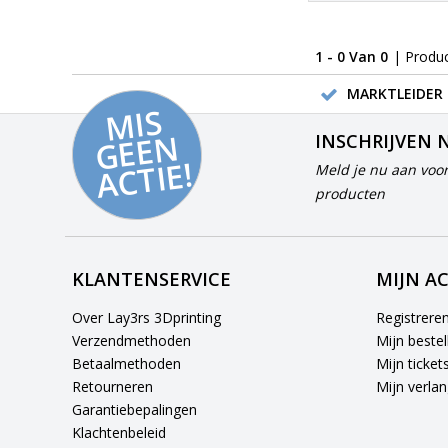
1 - 0 Van 0
| Produ
MARKTLEIDER 
MI
S
G
E
E
A
C
TI
N
INSCHRIJVEN 
E!
Meld je nu aan voor
producten
KLANTENSERVICE
MIJN A
Over Lay3rs 3Dprinting
Registrere
Verzendmethoden
Mijn bestel
Betaalmethoden
Mijn ticket
Retourneren
Mijn verlang
Garantiebepalingen
Klachtenbeleid