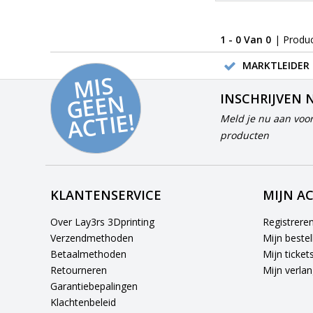
1 - 0 Van 0
| Produ
MARKTLEIDER 
MI
S
G
E
E
A
C
TI
N
INSCHRIJVEN 
E!
Meld je nu aan voor
producten
KLANTENSERVICE
MIJN A
Over Lay3rs 3Dprinting
Registrere
Verzendmethoden
Mijn bestel
Betaalmethoden
Mijn ticket
Retourneren
Mijn verlang
Garantiebepalingen
Klachtenbeleid