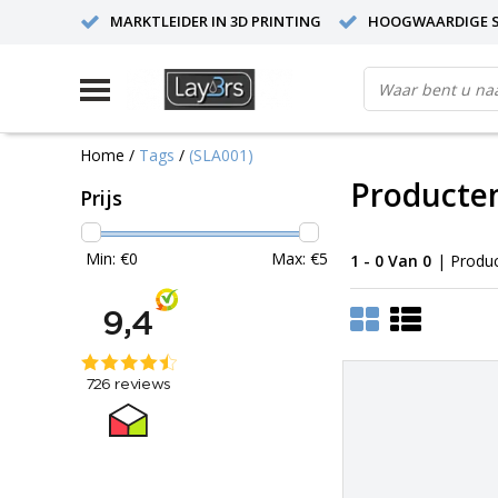
MARKTLEIDER IN 3D PRINTING
HOOGWAARDIGE S
Home
/
Tags
/
(SLA001)
Producte
Prijs
Min: €
0
Max: €
5
1 - 0 Van 0
| Produ