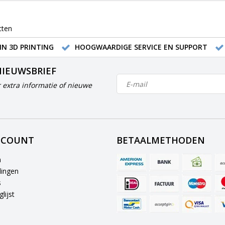
cten
IN 3D PRINTING
HOOGWAARDIGE SERVICE EN SUPPORT
NIEUWSBRIEF
 extra informatie of nieuwe
CCOUNT
BETAALMETHODEN
n
lingen
s
lijst