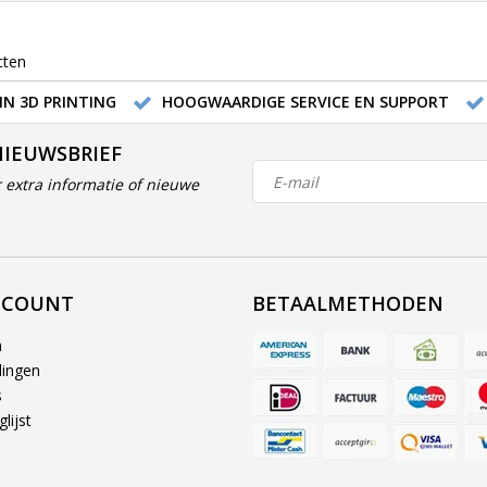
cten
IN 3D PRINTING
HOOGWAARDIGE SERVICE EN SUPPORT
NIEUWSBRIEF
 extra informatie of nieuwe
CCOUNT
BETAALMETHODEN
n
lingen
s
lijst