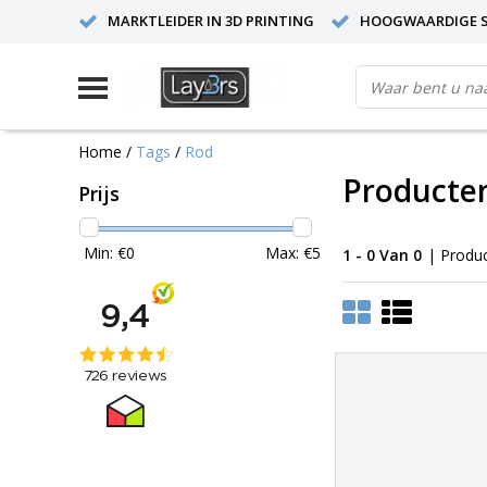
MARKTLEIDER IN 3D PRINTING
HOOGWAARDIGE S
Home
/
Tags
/
Rod
Producte
Prijs
Min: €
0
Max: €
5
1 - 0 Van 0
| Produ