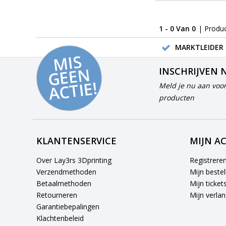
1 - 0 Van 0
| Produ
MARKTLEIDER 
MI
S
G
E
E
A
C
TI
N
INSCHRIJVEN 
E!
Meld je nu aan voor
producten
KLANTENSERVICE
MIJN A
Over Lay3rs 3Dprinting
Registrere
Verzendmethoden
Mijn bestel
Betaalmethoden
Mijn ticket
Retourneren
Mijn verlang
Garantiebepalingen
Klachtenbeleid