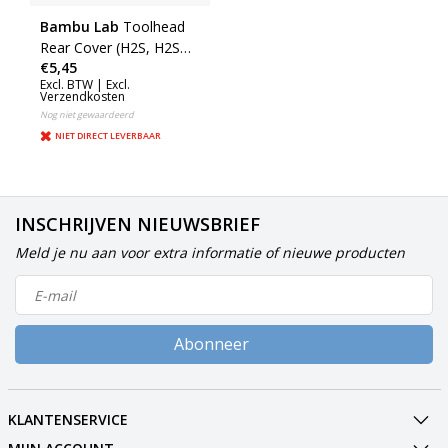
Bambu Lab
Toolhead
Rear Cover (H2S, H2S
€5,45
Laser) (FAE030)
Excl. BTW |
Excl.
Verzendkosten
Nog niet gewaardeerd
NIET DIRECT LEVERBAAR
INSCHRIJVEN NIEUWSBRIEF
Meld je nu aan voor extra informatie of nieuwe producten
Abonneer
KLANTENSERVICE