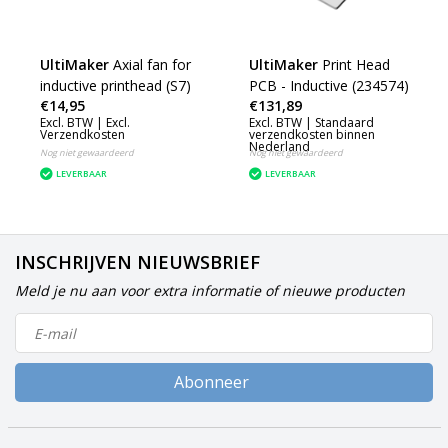
UltiMaker
Axial fan for
UltiMaker
Print Head
inductive printhead (S7)
PCB - Inductive (234574)
€14,95
€131,89
Excl. BTW |
Excl.
Excl. BTW |
Standaard
Verzendkosten
verzendkosten binnen
Nederland
Nog niet gewaardeerd
Nog niet gewaardeerd
LEVERBAAR
LEVERBAAR
INSCHRIJVEN NIEUWSBRIEF
Meld je nu aan voor extra informatie of nieuwe producten
Abonneer