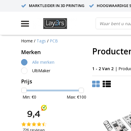
MARKTLEIDER IN 3D PRINTING
HOOGWAARDIGE S
Home
/
Tags
/
PCB
Producte
Merken
Alle merken
1 - 2 Van 2
| Produ
UltiMaker
Prijs
Min: €
0
Max: €
100