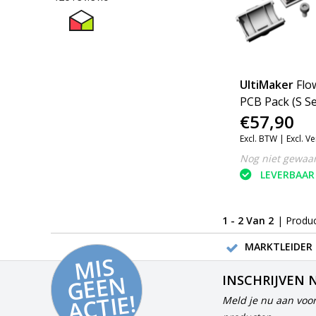
UltiMaker
Flo
PCB Pack (S Se
€57,90
Excl. BTW |
Excl. V
Nog niet gewaa
LEVERBAAR
1 - 2 Van 2
| Produ
MARKTLEIDER 
MI
S
G
E
E
A
C
TI
N
INSCHRIJVEN 
E!
Meld je nu aan voor