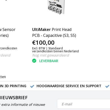
w Sensor
UltiMaker
Print Head
ries)
PCB - Capacitive (S3, S5)
€100,00
erzendkosten
Excl. BTW |
Standaard
verzendkosten binnen Nederland
rdeerd
Nog niet gewaardeerd
LEVERBAAR
cten
IN 3D PRINTING
HOOGWAARDIGE SERVICE EN SUPPORT
NIEUWSBRIEF
 extra informatie of nieuwe