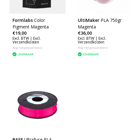
Formlabs
Color
UltiMaker
PLA 750gr
Pigment Magenta
Magenta
€19,00
€36,00
Excl. BTW |
Excl.
Excl. BTW |
Excl.
Verzendkosten
Verzendkosten
Nog niet gewaardeerd
Nog niet gewaardeerd
LEVERBAAR
LEVERBAAR
BASF
Ultrafuse PLA