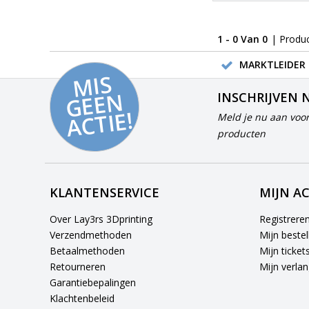
1 - 0 Van 0
| Produ
MARKTLEIDER 
MI
S
G
E
E
A
C
TI
N
INSCHRIJVEN 
E!
Meld je nu aan voor
producten
KLANTENSERVICE
MIJN A
Over Lay3rs 3Dprinting
Registrere
Verzendmethoden
Mijn bestel
Betaalmethoden
Mijn ticket
Retourneren
Mijn verlang
Garantiebepalingen
Klachtenbeleid