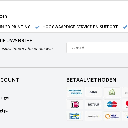
cten
IN 3D PRINTING
HOOGWAARDIGE SERVICE EN SUPPORT
NIEUWSBRIEF
 extra informatie of nieuwe
CCOUNT
BETAALMETHODEN
n
lingen
s
lijst