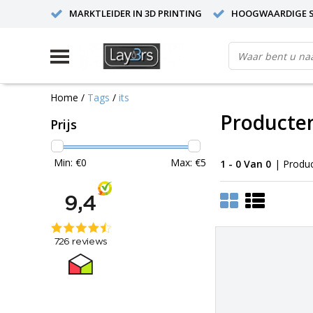
MARKTLEIDER IN 3D PRINTING
HOOGWAARDIGE S
Home
/
Tags
/
its
Producten
Prijs
Min: €
0
Max: €
5
1 - 0 Van 0
| Produ