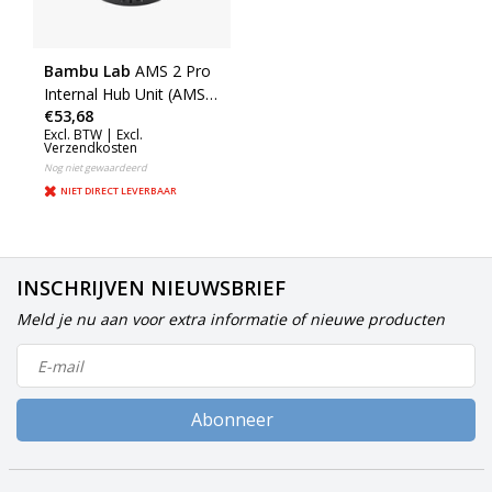
Bambu Lab
AMS 2 Pro
Internal Hub Unit (AMS 2
€53,68
Pro) (SAA038)
Excl. BTW |
Excl.
Verzendkosten
Nog niet gewaardeerd
NIET DIRECT LEVERBAAR
INSCHRIJVEN NIEUWSBRIEF
Meld je nu aan voor extra informatie of nieuwe producten
Abonneer