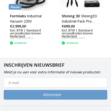
Nieuw
Formlabs
Industrial
Shining 3D
Shining3D
Vacuum 230V
Industrial Pack Pro
€2.999,00
€699,00
Series
Excl. BTW |
Standaard
Excl. BTW |
Standaard
verzendkosten binnen
verzendkosten binnen
Nederland
Nederland
Nog niet gewaardeerd
Nog niet gewaardeerd
LEVERBAAR
LEVERBAAR
INSCHRIJVEN NIEUWSBRIEF
Meld je nu aan voor extra informatie of nieuwe producten
Abonneer