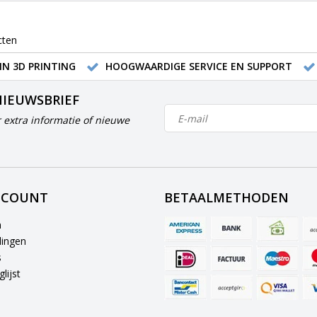
cten
IN 3D PRINTING
HOOGWAARDIGE SERVICE EN SUPPORT
NIEUWSBRIEF
 extra informatie of nieuwe
CCOUNT
BETAALMETHODEN
n
lingen
s
lijst