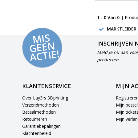
1 - 0 Van 0
| Produ
MARKTLEIDER 
MI
S
G
E
E
A
C
TI
N
INSCHRIJVEN 
E!
Meld je nu aan voor
producten
KLANTENSERVICE
MIJN A
Over Lay3rs 3Dprinting
Registrere
Verzendmethoden
Mijn bestel
Betaalmethoden
Mijn ticket
Retourneren
Mijn verlang
Garantiebepalingen
Klachtenbeleid