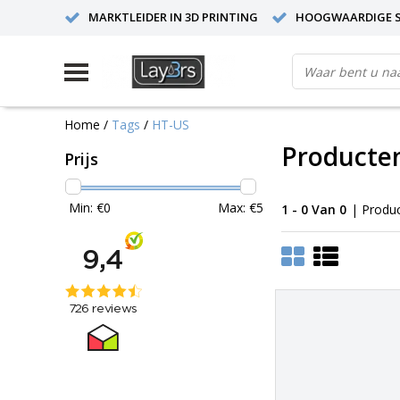
MARKTLEIDER IN 3D PRINTING
HOOGWAARDIGE S
Home
/
Tags
/
HT-US
Producte
Prijs
Min: €
0
Max: €
5
1 - 0 Van 0
| Produ