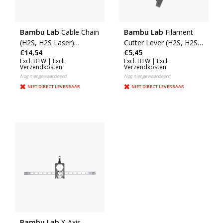
Bambu Lab
Cable Chain
Bambu Lab
Filament
(H2S, H2S Laser)
Cutter Lever (H2S, H2S
€14,54
€5,45
(FAC144)
Laser) (FAC143)
Excl. BTW |
Excl.
Excl. BTW |
Excl.
Verzendkosten
Verzendkosten
Nog niet gewaardeerd
Nog niet gewaardeerd
NIET DIRECT LEVERBAAR
NIET DIRECT LEVERBAAR
Bambu Lab
X-Axis