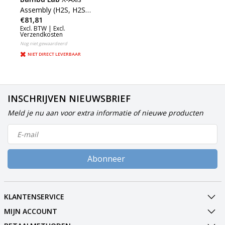
Assembly (H2S, H2S
€81,81
Laser) (FAC151)
Excl. BTW |
Excl.
Verzendkosten
Nog niet gewaardeerd
NIET DIRECT LEVERBAAR
INSCHRIJVEN NIEUWSBRIEF
Meld je nu aan voor extra informatie of nieuwe producten
Abonneer
KLANTENSERVICE
MIJN ACCOUNT