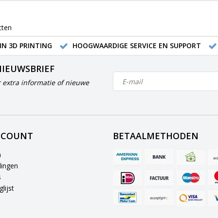
cten
IN 3D PRINTING
HOOGWAARDIGE SERVICE EN SUPPORT
NIEUWSBRIEF
 extra informatie of nieuwe
CCOUNT
BETAALMETHODEN
n
lingen
s
lijst