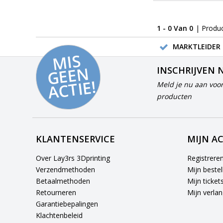
1 - 0 Van 0
| Produ
MARKTLEIDER 
MI
S
G
E
E
A
C
TI
N
INSCHRIJVEN 
E!
Meld je nu aan voor
producten
KLANTENSERVICE
MIJN A
Over Lay3rs 3Dprinting
Registrere
Verzendmethoden
Mijn bestel
Betaalmethoden
Mijn ticket
Retourneren
Mijn verlang
Garantiebepalingen
Klachtenbeleid