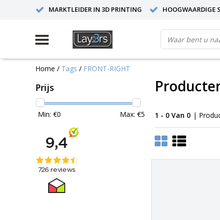
MARKTLEIDER IN 3D PRINTING
HOOGWAARDIGE S
Home
/
Tags
/
FRONT-RIGHT
Producte
Prijs
Min: €
0
Max: €
5
1 - 0 Van 0
| Produ