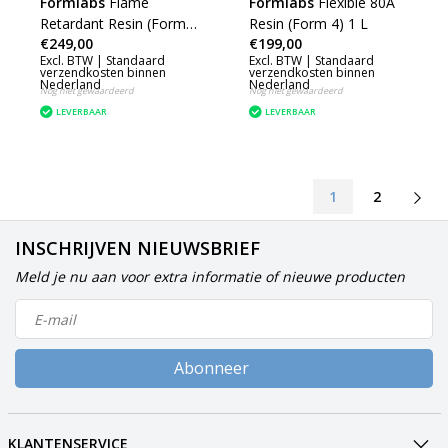
Formlabs
Flame
Formlabs
Flexible 80A
Retardant Resin (Form
Resin (Form 4) 1 L
€249,00
€199,00
4) 1 kg (0.84 L)
Excl. BTW |
Standaard
Excl. BTW |
Standaard
verzendkosten binnen
verzendkosten binnen
Nederland
Nederland
Nog niet gewaardeerd
Nog niet gewaardeerd
LEVERBAAR
LEVERBAAR
1
2
INSCHRIJVEN NIEUWSBRIEF
Meld je nu aan voor extra informatie of nieuwe producten
Abonneer
KLANTENSERVICE