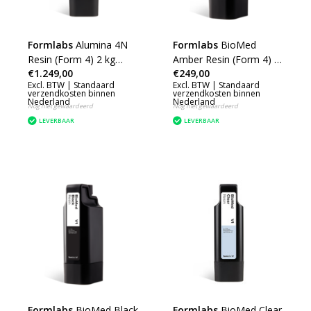
Formlabs
Alumina 4N
Formlabs
BioMed
Resin (Form 4) 2 kg
Amber Resin (Form 4) 1
€1.249,00
€249,00
(0.78 L)
L
Excl. BTW |
Standaard
Excl. BTW |
Standaard
verzendkosten binnen
verzendkosten binnen
Nederland
Nederland
Nog niet gewaardeerd
Nog niet gewaardeerd
LEVERBAAR
LEVERBAAR
Formlabs
BioMed Black
Formlabs
BioMed Clear