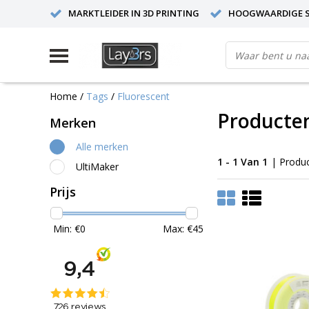
MARKTLEIDER IN 3D PRINTING
HOOGWAARDIGE S
Home
/
Tags
/
Fluorescent
Producte
Merken
Alle merken
1 - 1 Van 1
| Produ
UltiMaker
Prijs
Min: €
0
Max: €
45