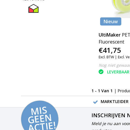
Nieuw
UltiMaker
PET
Fluorescent
€41,75
Excl. BTW |
Excl. V
Nog niet gewaa
LEVERBAAR
1 - 1 Van 1
| Produ
MARKTLEIDER 
MI
S
G
E
E
A
C
TI
N
INSCHRIJVEN 
E!
Meld je nu aan voor