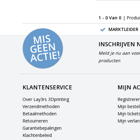
1 - 0 Van 0
| Produ
MARKTLEIDER 
MI
S
G
E
E
A
C
TI
N
INSCHRIJVEN 
E!
Meld je nu aan voor
producten
KLANTENSERVICE
MIJN A
Over Lay3rs 3Dprinting
Registrere
Verzendmethoden
Mijn bestel
Betaalmethoden
Mijn ticket
Retourneren
Mijn verlang
Garantiebepalingen
Klachtenbeleid