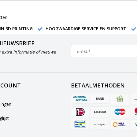
cten
IN 3D PRINTING
HOOGWAARDIGE SERVICE EN SUPPORT
NIEUWSBRIEF
 extra informatie of nieuwe
CCOUNT
BETAALMETHODEN
n
lingen
s
lijst