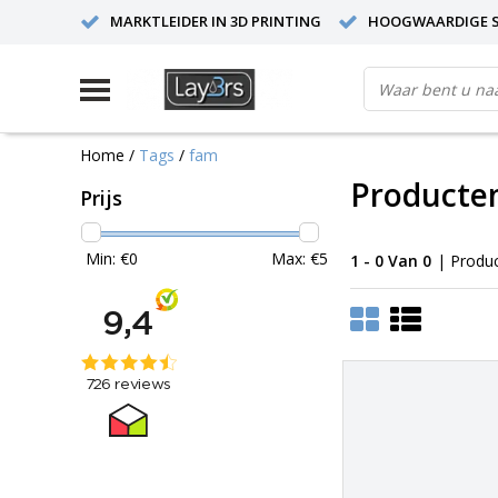
MARKTLEIDER IN 3D PRINTING
HOOGWAARDIGE S
Home
/
Tags
/
fam
Producte
Prijs
Min: €
0
Max: €
5
1 - 0 Van 0
| Produ