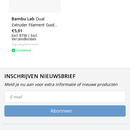
Bambu Lab
Dual
Extruder Filament Guide
€5,61
(H2D) (FAE022)
Excl. BTW |
Excl.
Verzendkosten
Nog niet gewaardeerd
LEVERBAAR
INSCHRIJVEN NIEUWSBRIEF
Meld je nu aan voor extra informatie of nieuwe producten
Abonneer