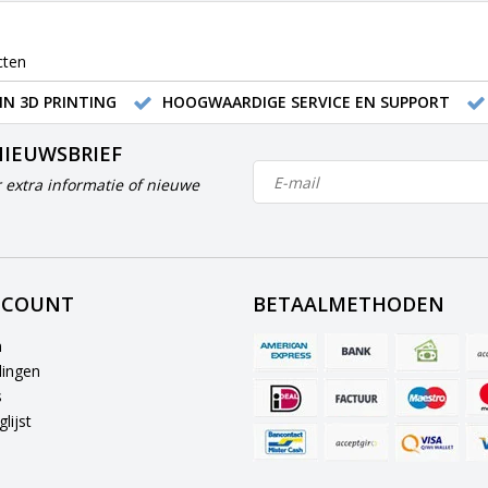
cten
IN 3D PRINTING
HOOGWAARDIGE SERVICE EN SUPPORT
NIEUWSBRIEF
 extra informatie of nieuwe
CCOUNT
BETAALMETHODEN
n
lingen
s
lijst