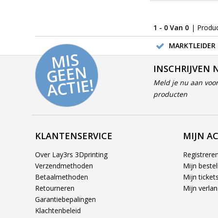
1 - 0 Van 0
| Produ
MARKTLEIDER 
MI
S
G
E
E
A
C
TI
N
INSCHRIJVEN 
E!
Meld je nu aan voor
producten
KLANTENSERVICE
MIJN A
Over Lay3rs 3Dprinting
Registrere
Verzendmethoden
Mijn bestel
Betaalmethoden
Mijn ticket
Retourneren
Mijn verlang
Garantiebepalingen
Klachtenbeleid