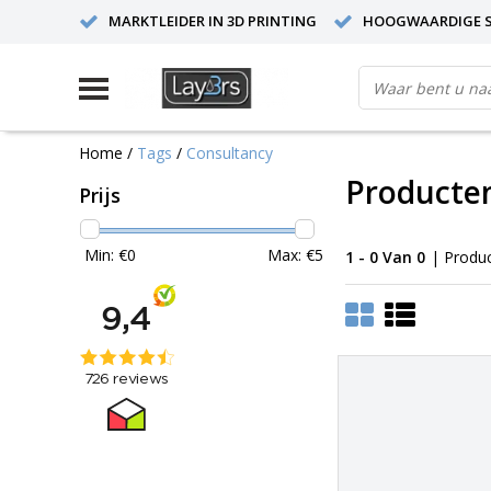
MARKTLEIDER IN 3D PRINTING
HOOGWAARDIGE S
Home
/
Tags
/
Consultancy
Producte
Prijs
Min: €
0
Max: €
5
1 - 0 Van 0
| Produ