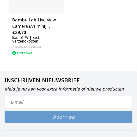
Bambu Lab
Live View
Camera (A1 mini)
€29,70
(CAM003)
Excl. BTW |
Excl.
Verzendkosten
Nog niet gewaardeerd
LEVERBAAR
INSCHRIJVEN NIEUWSBRIEF
Meld je nu aan voor extra informatie of nieuwe producten
Abonneer