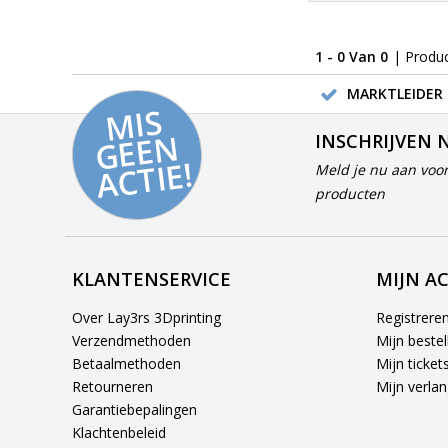
1 - 0 Van 0
| Produ
MARKTLEIDER 
MI
S
G
E
E
A
C
TI
N
INSCHRIJVEN 
E!
Meld je nu aan voor
producten
KLANTENSERVICE
MIJN A
Over Lay3rs 3Dprinting
Registrere
Verzendmethoden
Mijn bestel
Betaalmethoden
Mijn ticket
Retourneren
Mijn verlang
Garantiebepalingen
Klachtenbeleid