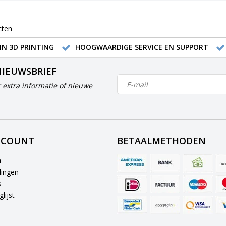
cten
IN 3D PRINTING
HOOGWAARDIGE SERVICE EN SUPPORT
NIEUWSBRIEF
 extra informatie of nieuwe
CCOUNT
BETAALMETHODEN
n
lingen
s
lijst