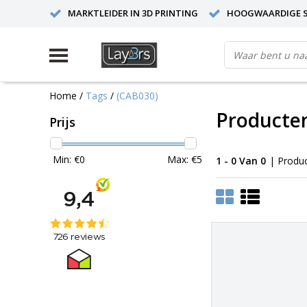
MARKTLEIDER IN 3D PRINTING
HOOGWAARDIGE S
Home
/
Tags
/
(CAB030)
Producte
Prijs
Min: €
0
Max: €
5
1 - 0 Van 0
| Produ