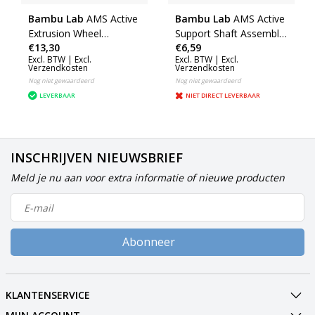
Bambu Lab
AMS Active
Bambu Lab
AMS Active
Extrusion Wheel
Support Shaft Assembly
€13,30
€6,59
Assemblage
(AMS) (SA001-S2)
Excl. BTW |
Excl.
Excl. BTW |
Excl.
Verzendkosten
Verzendkosten
Nog niet gewaardeerd
Nog niet gewaardeerd
LEVERBAAR
NIET DIRECT LEVERBAAR
INSCHRIJVEN NIEUWSBRIEF
Meld je nu aan voor extra informatie of nieuwe producten
Abonneer
KLANTENSERVICE