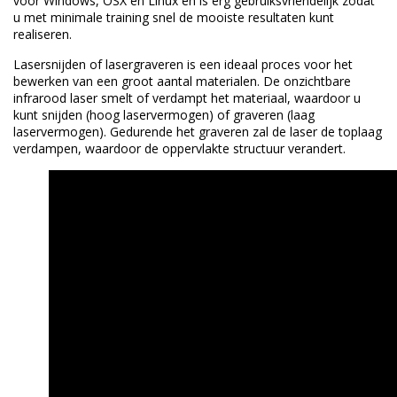
voor Windows, OSX en Linux en is erg gebruiksvriendelijk zodat
u met minimale training snel de mooiste resultaten kunt
realiseren.
Lasersnijden of lasergraveren is een ideaal proces voor het
bewerken van een groot aantal materialen. De onzichtbare
infrarood laser smelt of verdampt het materiaal, waardoor u
kunt snijden (hoog laservermogen) of graveren (laag
laservermogen). Gedurende het graveren zal de laser de toplaag
verdampen, waardoor de oppervlakte structuur verandert.