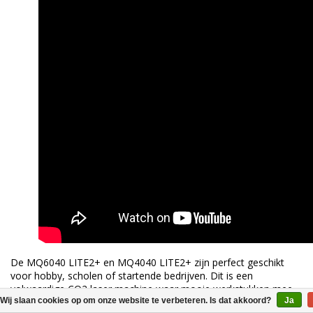
De MQ6040 LITE2+ en MQ4040 LITE2+ zijn perfect geschikt
voor hobby, scholen of startende bedrijven. Dit is een
volwaardige CO2 laser machine waar mooie werkstukken mee
Wij slaan cookies op om onze website te verbeteren. Is dat akkoord?
Ja
gemaakt kunnen worden.