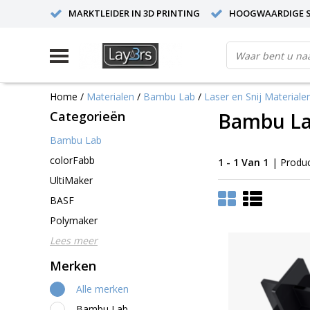
MARKTLEIDER IN 3D PRINTING
HOOGWAARDIGE S
Home
/
Materialen
/
Bambu Lab
/
Laser en Snij Materiale
Categorieën
Bambu La
Bambu Lab
colorFabb
1 - 1 Van 1
| Produ
UltiMaker
BASF
Polymaker
Lees meer
Merken
Alle merken
Bambu Lab