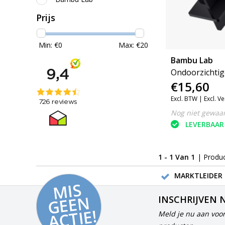
Prijs
Min: €
0
Max: €
20
Bambu Lab
Ondoorzichtig
€15,60
Glanzende Acr
Excl. BTW |
Excl. V
Nog niet gewaa
LEVERBAAR
1 - 1 Van 1
| Produ
MARKTLEIDER 
MI
S
G
E
E
A
C
TI
N
INSCHRIJVEN 
E!
Meld je nu aan voor