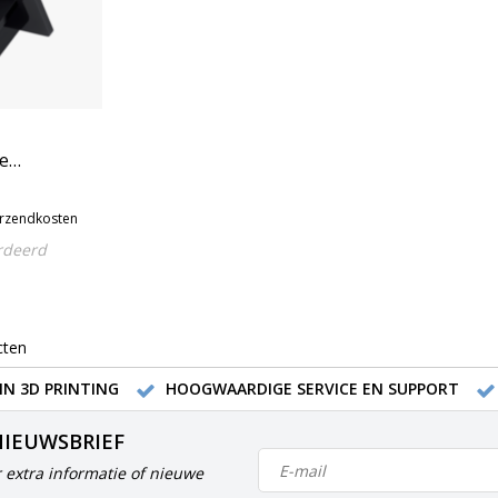
e
ylplaat
erzendkosten
rdeerd
cten
IN 3D PRINTING
HOOGWAARDIGE SERVICE EN SUPPORT
NIEUWSBRIEF
 extra informatie of nieuwe