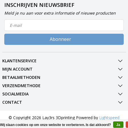
INSCHRIJVEN NIEUWSBRIEF
Meld je nu aan voor extra informatie of nieuwe producten
Abonneer
KLANTENSERVICE
MIJN ACCOUNT
BETAALMETHODEN
VERZENDMETHODE
SOCIALMEDIA
CONTACT
© Copyright 2026 Lay3rs 3Dprinting Powered by
Lightspeed
All rights reserved by
InStijl Media
Wij slaan cookies op om onze website te verbeteren. Is dat akkoord?
Ja