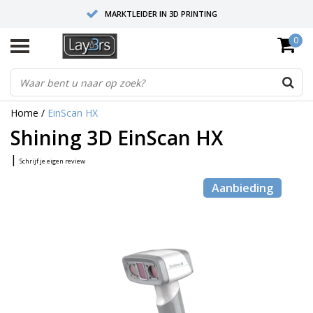
MARKTLEIDER IN 3D PRINTING
0
HOOGWAARDIGE SERVICE EN SUPPORT
FYSIEKE SHOWROOMS
Home
/
EinScan HX
Shining 3D EinScan HX
|
Schrijf je eigen review
Aanbieding