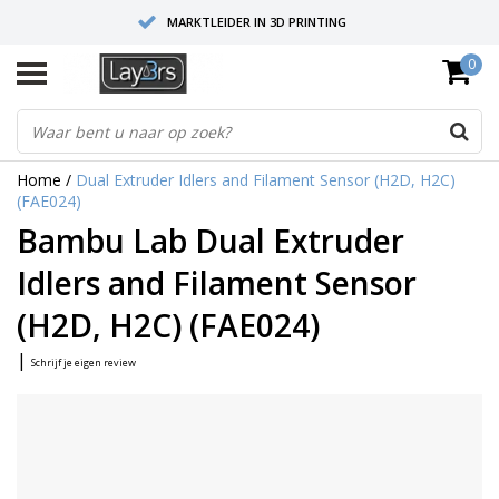
MARKTLEIDER IN 3D PRINTING
0
HOOGWAARDIGE SERVICE EN SUPPORT
FYSIEKE SHOWROOMS
Home
/
Dual Extruder Idlers and Filament Sensor (H2D, H2C)
(FAE024)
Bambu Lab Dual Extruder
Idlers and Filament Sensor
(H2D, H2C) (FAE024)
|
Schrijf je eigen review