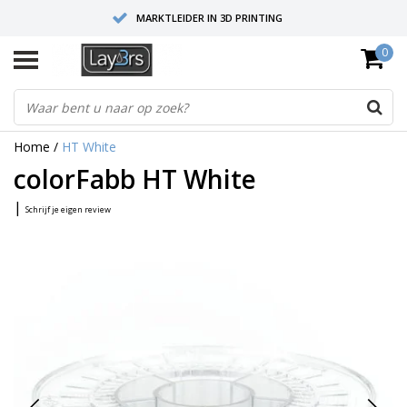
MARKTLEIDER IN 3D PRINTING
0
HOOGWAARDIGE SERVICE EN SUPPORT
FYSIEKE SHOWROOMS
Home
/
HT White
colorFabb HT White
|
Schrijf je eigen review