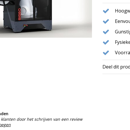
Hoogwa
Eenvou
Gunst
Fysie
Voorra
Deel dit pro
nden
klanten door het schrijven van een review
voegen