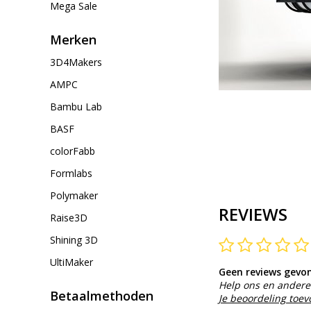
Mega Sale
Merken
3D4Makers
AMPC
Bambu Lab
BASF
colorFabb
Formlabs
Polymaker
REVIEWS
Raise3D
Shining 3D
UltiMaker
Geen reviews gevo
Help ons en andere 
Betaalmethoden
Je beoordeling toe