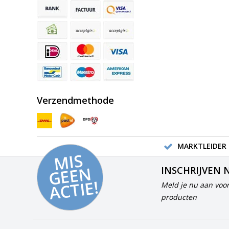
Verzendmethode
MARKTLEIDER 
MI
S
G
E
E
A
C
TI
N
INSCHRIJVEN 
E!
Meld je nu aan voor
producten