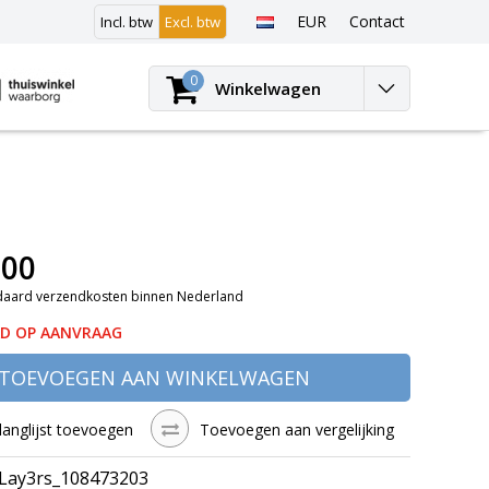
EUR
Contact
Incl. btw
Excl. btw
Inloggen
0
Winkelwagen
,00
daard verzendkosten binnen Nederland
D OP AANVRAAG
TOEVOEGEN AAN WINKELWAGEN
langlijst toevoegen
Toevoegen aan vergelijking
Lay3rs_108473203