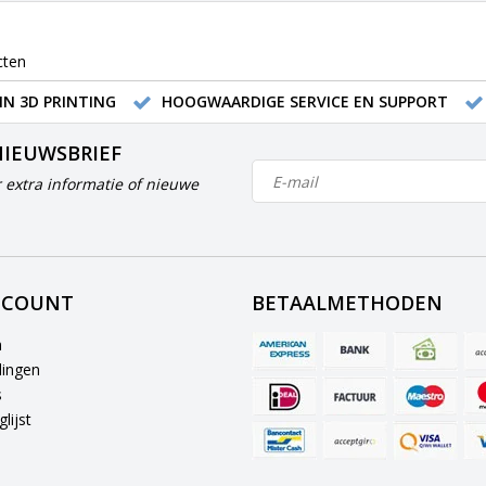
cten
IN 3D PRINTING
HOOGWAARDIGE SERVICE EN SUPPORT
NIEUWSBRIEF
 extra informatie of nieuwe
CCOUNT
BETAALMETHODEN
n
lingen
s
lijst