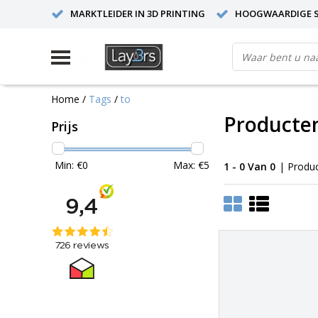
MARKTLEIDER IN 3D PRINTING
HOOGWAARDIGE S
Home
/
Tags
/
to
Producte
Prijs
Min: €
0
Max: €
5
1 - 0 Van 0
| Produ