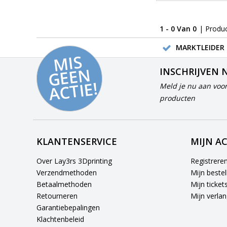
1 - 0 Van 0
| Produ
MARKTLEIDER 
MI
S
G
E
E
A
C
TI
N
INSCHRIJVEN 
E!
Meld je nu aan voor
producten
KLANTENSERVICE
MIJN A
Over Lay3rs 3Dprinting
Registrere
Verzendmethoden
Mijn bestel
Betaalmethoden
Mijn ticket
Retourneren
Mijn verlang
Garantiebepalingen
Klachtenbeleid