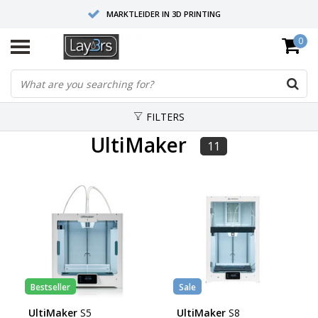
MARKTLEIDER IN 3D PRINTING
0
HOOGWAARDIGE SERVICE EN SUPPORT
FYSIEKE SHOWROOMS
FILTERS
UltiMaker
11
Bestseller
Sale
UltiMaker
S5
UltiMaker
S8