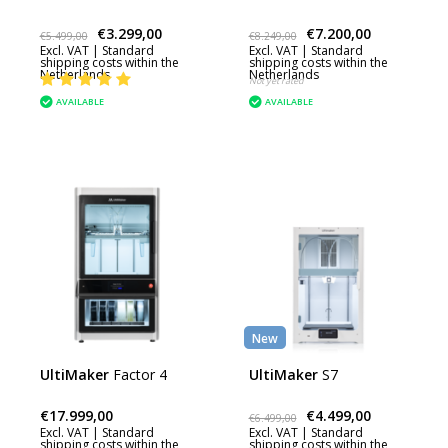
€3.299,00
€7.200,00
€5.499,00
€8.249,00
Excl. VAT |
Standard
Excl. VAT |
Standard
shipping costs within the
shipping costs within the
Netherlands
Netherlands
Not yet rated
AVAILABLE
AVAILABLE
New
UltiMaker
Factor 4
UltiMaker
S7
€17.999,00
€4.499,00
€6.499,00
Excl. VAT |
Standard
Excl. VAT |
Standard
shipping costs within the
shipping costs within the