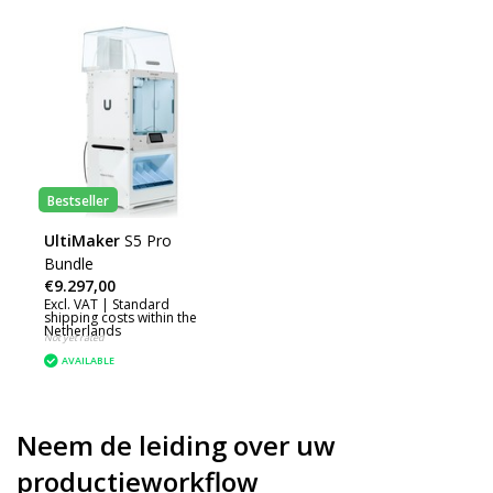
Bestseller
UltiMaker
S5 Pro
Bundle
€9.297,00
Excl. VAT |
Standard
shipping costs within the
Netherlands
Not yet rated
AVAILABLE
Neem de leiding over uw
productieworkflow