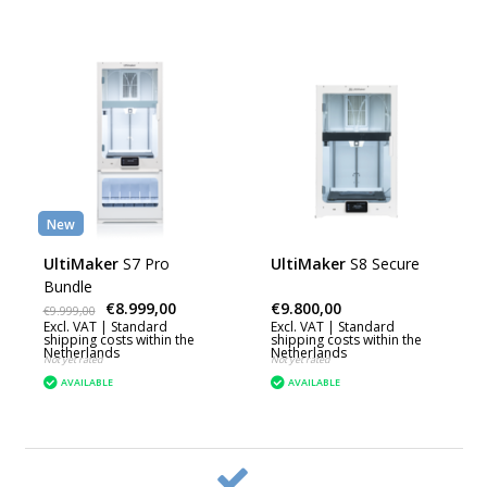
New
UltiMaker
S7 Pro
UltiMaker
S8 Secure
Bundle
€8.999,00
€9.800,00
€9.999,00
Excl. VAT |
Standard
Excl. VAT |
Standard
shipping costs within the
shipping costs within the
Netherlands
Netherlands
Not yet rated
Not yet rated
AVAILABLE
AVAILABLE