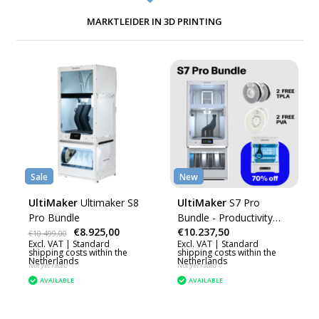
MARKTLEIDER IN 3D PRINTING
Sale
New
UltiMaker
Ultimaker S8
UltiMaker
S7 Pro
Pro Bundle
Bundle - Productivity
€8.925,00
€10.237,50
Bundle
€10.499,00
Excl. VAT |
Standard
Excl. VAT |
Standard
shipping costs within the
shipping costs within the
Netherlands
Netherlands
Not yet rated
Not yet rated
AVAILABLE
AVAILABLE