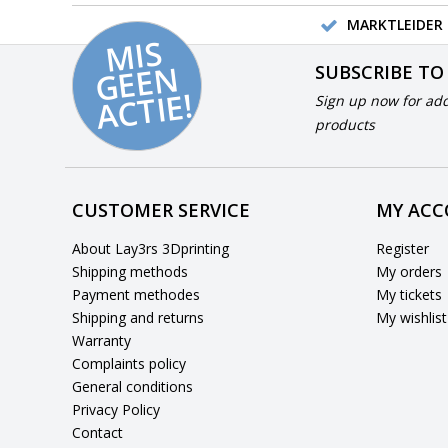
MARKTLEIDER 
MI
S
G
E
E
A
C
TI
N
SUBSCRIBE TO
E!
Sign up now for add
products
CUSTOMER SERVICE
MY AC
About Lay3rs 3Dprinting
Register
Shipping methods
My orders
Payment methodes
My tickets
Shipping and returns
My wishlist
Warranty
Complaints policy
General conditions
Privacy Policy
Contact