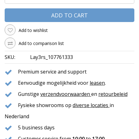
ADD TO CART
Add to wishlist
Add to comparison list
SKU:
Lay3rs_107761333
Premium service and support
Eenvoudige mogelijkheid voor
leasen
.
Gunstige
verzendvoorwaarden
en
retourbeleid
Fysieke showrooms op
diverse locaties
in
Nederland
5 business days
Customer service from
10:00
to
17:00